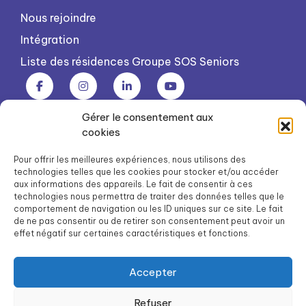
Nous rejoindre
Intégration
Liste des résidences Groupe SOS Seniors
Gérer le consentement aux
Groupe SOS Seniors est une association du Groupe SOS
cookies
03 87 22 21 00
dg.seniors@groupe-sos.org
Pour offrir les meilleures expériences, nous utilisons des
technologies telles que les cookies pour stocker et/ou accéder
aux informations des appareils. Le fait de consentir à ces
technologies nous permettra de traiter des données telles que le
comportement de navigation ou les ID uniques sur ce site. Le fait
de ne pas consentir ou de retirer son consentement peut avoir un
ARPAVIE est une association du Groupe SOS
effet négatif sur certaines caractéristiques et fonctions.
01 41 09 43 43
dg.arpavie@arpavie.fr
Accepter
Refuser