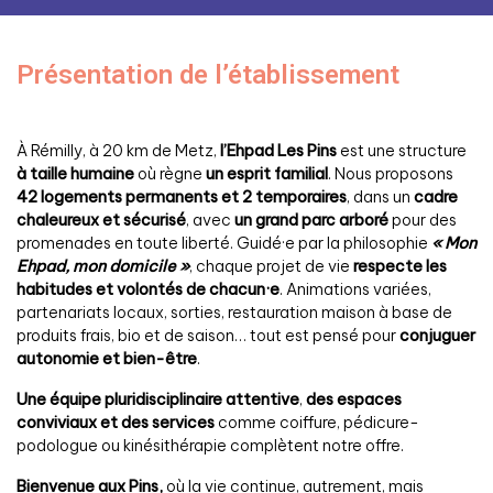
Présentation de l’établissement
À Rémilly, à 20 km de Metz,
l’Ehpad Les Pins
est une structure
à taille humaine
où règne
un esprit familial
.
Nous proposons
42 logements permanents et 2 temporaires
, dans un
cadre
chaleureux et sécurisé
, avec
un grand parc arboré
pour des
promenades en toute liberté. Guidé·e par la philosophie
« Mon
Ehpad, mon domicile »
, chaque projet de vie
respecte les
habitudes et volontés de chacun·e
. Animations variées,
partenariats locaux, sorties, restauration maison à base de
produits frais, bio et de saison… tout est pensé pour
conjuguer
autonomie et bien-être
.
Une équipe pluridisciplinaire attentive
,
des espaces
conviviaux et des services
comme coiffure, pédicure-
podologue ou kinésithérapie complètent notre offre.
Bienvenue aux Pins,
où la vie continue, autrement, mais