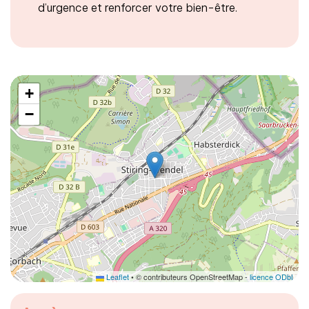
d’urgence et renforcer votre bien-être.
+
−
Leaflet
• © contributeurs OpenStreetMap -
licence ODbL