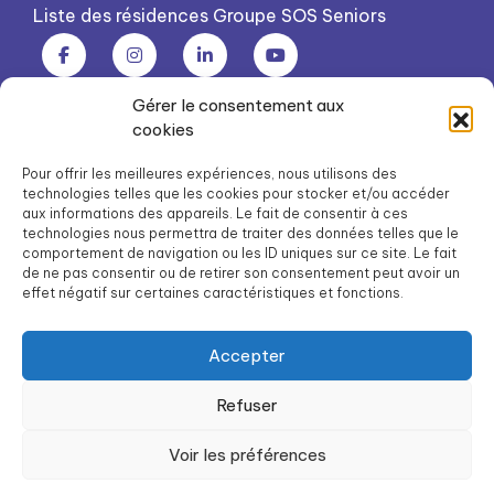
Liste des résidences Groupe SOS Seniors
Gérer le consentement aux
Groupe SOS Seniors est une association du Groupe SOS
cookies
03 87 22 21 00
dg.seniors@groupe-sos.org
Pour offrir les meilleures expériences, nous utilisons des
technologies telles que les cookies pour stocker et/ou accéder
aux informations des appareils. Le fait de consentir à ces
technologies nous permettra de traiter des données telles que le
comportement de navigation ou les ID uniques sur ce site. Le fait
de ne pas consentir ou de retirer son consentement peut avoir un
ARPAVIE est une association du Groupe SOS
effet négatif sur certaines caractéristiques et fonctions.
01 41 09 43 43
dg.arpavie@arpavie.fr
Accepter
Refuser
©
Groupe SOS Seniors
2026
Mentions légales
Voir les préférences
Politique de confidentialité