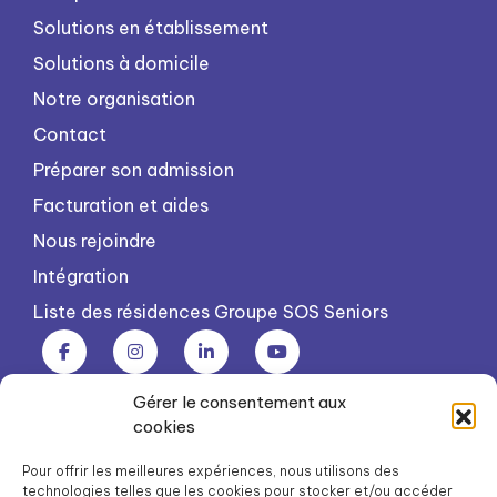
Solutions en établissement
Solutions à domicile
Notre organisation
Contact
Préparer son admission
Facturation et aides
Nous rejoindre
Intégration
Liste des résidences Groupe SOS Seniors
Gérer le consentement aux
Groupe SOS Seniors est une association du Groupe SOS
cookies
03 87 22 21 00
dg.seniors@groupe-sos.org
Pour offrir les meilleures expériences, nous utilisons des
technologies telles que les cookies pour stocker et/ou accéder