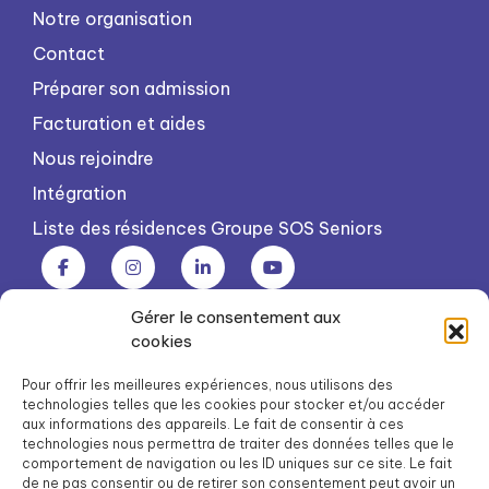
Notre organisation
Contact
Préparer son admission
Facturation et aides
Nous rejoindre
Intégration
Liste des résidences Groupe SOS Seniors
Gérer le consentement aux
Groupe SOS Seniors est une association du Groupe SOS
cookies
03 87 22 21 00
dg.seniors@groupe-sos.org
Pour offrir les meilleures expériences, nous utilisons des
technologies telles que les cookies pour stocker et/ou accéder
aux informations des appareils. Le fait de consentir à ces
technologies nous permettra de traiter des données telles que le
comportement de navigation ou les ID uniques sur ce site. Le fait
de ne pas consentir ou de retirer son consentement peut avoir un