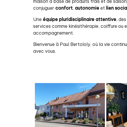
maison à base de produits frais et de saiso
conjuguer
confort
,
autonomie
et
lien socia
Une
équipe pluridisciplinaire attentive
, de
services comme kinésithérapie, coiffure ou
accompagnement.
Bienvenue à Paul Bertololy, où la vie contin
avec vous.