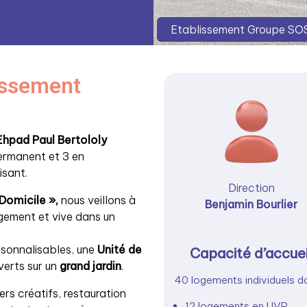
Etablissement Groupe SOS
lissement
’Ehpad Paul Bertololy
ermanent et 3 en
isant.
Direction
Domicile »,
nous veillons à
Benjamin Bourlier
gement et vive dans un
sonnalisables, une
Unité de
Capacité d’accuei
verts sur un
grand jardin
.
40 logements individuels do
liers créatifs, restauration
12 logements en UVP