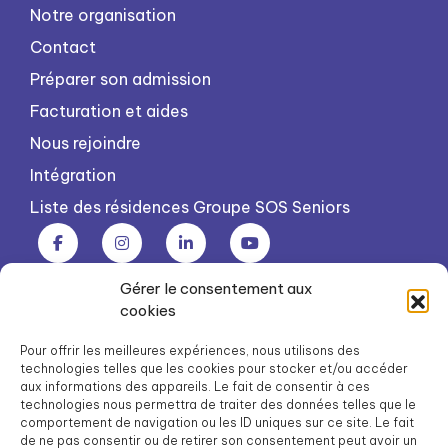
Notre organisation
Contact
Préparer son admission
Facturation et aides
Nous rejoindre
Intégration
Liste des résidences Groupe SOS Seniors
Gérer le consentement aux
Groupe SOS Seniors est une association du Groupe SOS
cookies
03 87 22 21 00
dg.seniors@groupe-sos.org
Pour offrir les meilleures expériences, nous utilisons des
technologies telles que les cookies pour stocker et/ou accéder
aux informations des appareils. Le fait de consentir à ces
technologies nous permettra de traiter des données telles que le
comportement de navigation ou les ID uniques sur ce site. Le fait
de ne pas consentir ou de retirer son consentement peut avoir un