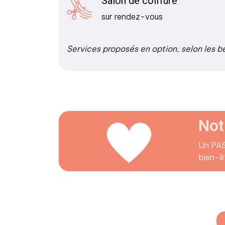
Salon de coiffure
sur rendez-vous
Services proposés en option, selon les b
Not
Un PASA
bien-êt