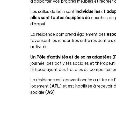
d’apporter vos propres meubles et recréer ai
Les salles de bain sont
individuelles
et
adap
elles sont toutes équipées de
douches de p
d’appui.
La résidence comprend également des
esp
favorisant les rencontres entre résident·e·s 
activités.
Un Pôle d’activités et de soins adaptées 
journée, des activités sociales et thérapeut
l’Ehpad ayant des troubles du comporteme
La résidence est conventionnée au titre de l
logement (
APL
) et est habilitée à recevoir 
sociale (
AS
)