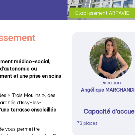
Etablissement ARPAVIE
lissement
sement médico-social,
 d’autonomie ou
nt et une prise en soins
Direction
Angélique MARCHANDI
es « Trois Moulins », des
archés d’Issy-les-
’une terrasse ensoleillée,
Capacité d’accuei
73 places
de vous permettre