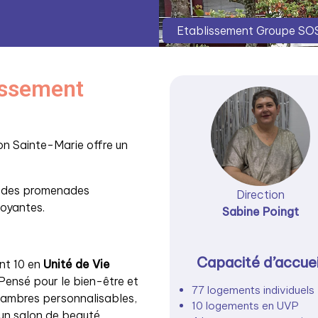
Etablissement Groupe SOS
lissement
on Sainte-Marie offre un
t des promenades
Direction
oyantes.
Sabine Poingt
Capacité d’accuei
ont 10 en
Unité de Vie
ensé pour le bien-être et
77 logements individuels
hambres personnalisables,
10 logements en UVP
 un salon de beauté.