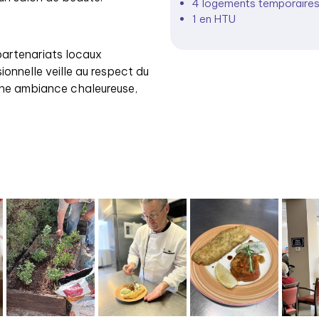
4 logements temporaire
1 en HTU
partenariats locaux
sionnelle veille au respect du
une ambiance chaleureuse,