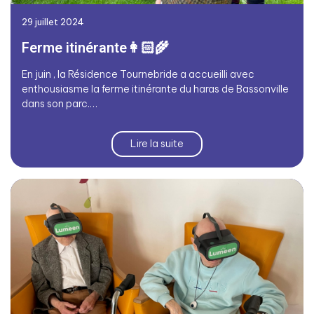
29 juillet 2024
Ferme itinérante👩🏻‍🌾
En juin , la Résidence Tournebride a accueilli avec
enthousiasme la ferme itinérante du haras de Bassonville
dans son parc.…
Lire la suite