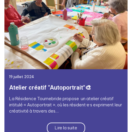
19 juillet 2024
Atelier créatif "Autoportrait"🎨
La Résidence Tournebride propose un atelier créatif
intitulé « Autoportrait », où les résident·e·s expriment leur
créativité à travers des…
Lire la suite