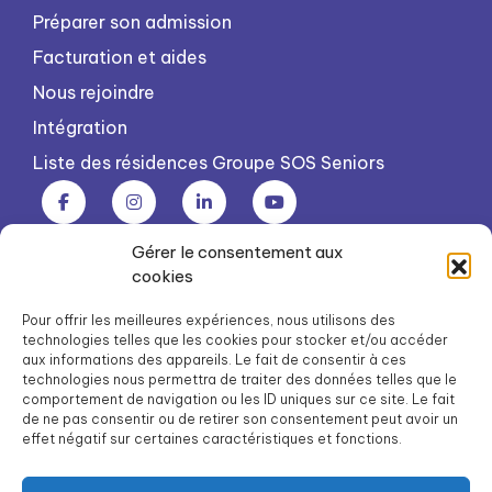
Préparer son admission
Facturation et aides
Nous rejoindre
Intégration
Liste des résidences Groupe SOS Seniors
Gérer le consentement aux
Groupe SOS Seniors est une association du Groupe SOS
cookies
03 87 22 21 00
dg.seniors@groupe-sos.org
Pour offrir les meilleures expériences, nous utilisons des
technologies telles que les cookies pour stocker et/ou accéder
aux informations des appareils. Le fait de consentir à ces
technologies nous permettra de traiter des données telles que le
comportement de navigation ou les ID uniques sur ce site. Le fait
de ne pas consentir ou de retirer son consentement peut avoir un
ARPAVIE est une association du Groupe SOS
effet négatif sur certaines caractéristiques et fonctions.
01 41 09 43 43
dg.arpavie@arpavie.fr