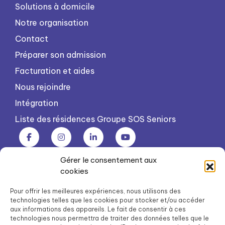
Solutions à domicile
Notre organisation
Contact
Préparer son admission
Facturation et aides
Nous rejoindre
Intégration
Liste des résidences Groupe SOS Seniors
Gérer le consentement aux
Groupe SOS Seniors est une association du Groupe SOS
cookies
03 87 22 21 00
dg.seniors@groupe-sos.org
Pour offrir les meilleures expériences, nous utilisons des
technologies telles que les cookies pour stocker et/ou accéder
aux informations des appareils. Le fait de consentir à ces
technologies nous permettra de traiter des données telles que le