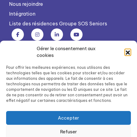
Nous rejoindre
Intégration
Liste des résidences Groupe SOS Seniors
Gérer le consentement aux
Groupe SOS Seniors est une association du Groupe SOS
cookies
03 87 22 21 00
dg.seniors@groupe-sos.org
Pour offrir les meilleures expériences, nous utilisons des
technologies telles que les cookies pour stocker et/ou accéder
aux informations des appareils. Le fait de consentir à ces
technologies nous permettra de traiter des données telles que le
comportement de navigation ou les ID uniques sur ce site. Le fait
de ne pas consentir ou de retirer son consentement peut avoir un
ARPAVIE est une association du Groupe SOS
effet négatif sur certaines caractéristiques et fonctions.
01 41 09 43 43
dg.arpavie@arpavie.fr
Accepter
Refuser