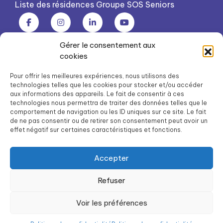
Liste des résidences Groupe SOS Seniors
Gérer le consentement aux
Groupe SOS Seniors est une association du Groupe SOS
cookies
03 87 22 21 00
dg.seniors@groupe-sos.org
Pour offrir les meilleures expériences, nous utilisons des
technologies telles que les cookies pour stocker et/ou accéder
aux informations des appareils. Le fait de consentir à ces
technologies nous permettra de traiter des données telles que le
comportement de navigation ou les ID uniques sur ce site. Le fait
de ne pas consentir ou de retirer son consentement peut avoir un
ARPAVIE est une association du Groupe SOS
effet négatif sur certaines caractéristiques et fonctions.
01 41 09 43 43
dg.arpavie@arpavie.fr
Accepter
Refuser
©
Groupe SOS Seniors
2026
Mentions légales
Voir les préférences
Politique de confidentialité