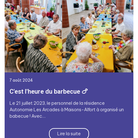
7 août 2024
C'est l'heure du barbecue 🍗
Le 21 juillet 2023, le personnel de la résidence
Autonomie Les Arcades à Maisons-Alfort à organisé un
babecue ! Avec…
Lire la suite