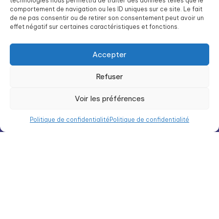
technologies nous permettra de traiter des données telles que le
Solutions à domicile
comportement de navigation ou les ID uniques sur ce site. Le fait
de ne pas consentir ou de retirer son consentement peut avoir un
Notre organisation
effet négatif sur certaines caractéristiques et fonctions.
Contact
Accepter
Préparer son admission
Facturation et aides
Refuser
Nous rejoindre
Voir les préférences
Intégration
Liste des résidences Groupe SOS Seniors
Politique de confidentialité
Politique de confidentialité
Groupe SOS Seniors est une association du Groupe SOS
03 87 22 21 00
dg.seniors@groupe-sos.org