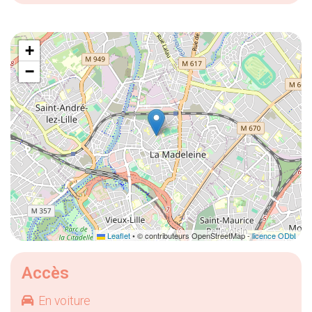
+
−
Leaflet
• © contributeurs OpenStreetMap -
licence ODbL
Accès
En voiture