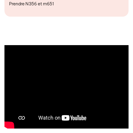
Prendre N356 et m651