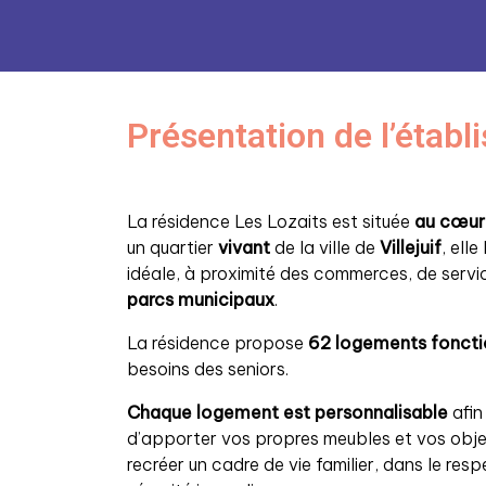
Présentation de l’étab
La résidence Les Lozaits est située
au cœur d
un quartier
vivant
de la ville de
Villejuif
, ell
idéale, à proximité des commerces, de serv
parcs municipaux
.
La résidence propose
62 logements foncti
besoins des seniors.
Chaque logement est personnalisable
afin
d’apporter vos propres meubles et vos obje
recréer un cadre de vie familier, dans le res