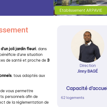
Etablissement ARPAVIE
lissement
’un joli jardin fleuri
, dans
e bénéficie d’une situation
ices de santé et proche de
3
Direction
Jinny BAGÉ
onnels
, tous adaptés aux
Capacité d’accuei
 de vous permettre
ts personnels afin de
62 logements
pect de la réglementation de