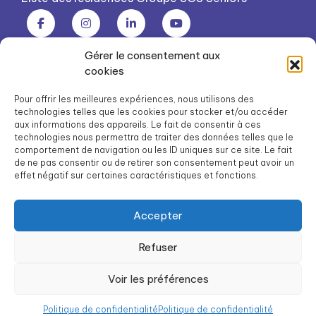
Gérer le consentement aux
Groupe SOS Seniors est une association du Groupe SOS
cookies
03 87 22 21 00
dg.seniors@groupe-sos.org
Pour offrir les meilleures expériences, nous utilisons des
technologies telles que les cookies pour stocker et/ou accéder
aux informations des appareils. Le fait de consentir à ces
technologies nous permettra de traiter des données telles que le
comportement de navigation ou les ID uniques sur ce site. Le fait
de ne pas consentir ou de retirer son consentement peut avoir un
ARPAVIE est une association du Groupe SOS
effet négatif sur certaines caractéristiques et fonctions.
01 41 09 43 43
dg.arpavie@arpavie.fr
Accepter
Refuser
©
Groupe SOS Seniors
2026
Mentions légales
Voir les préférences
Politique de confidentialité
Politique de confidentialité
Politique de confidentialité