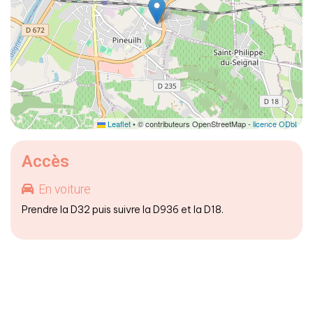
Leaflet
• © contributeurs OpenStreetMap -
licence ODbL
Accès
En voiture
Prendre la D32 puis suivre la D936 et la D18.