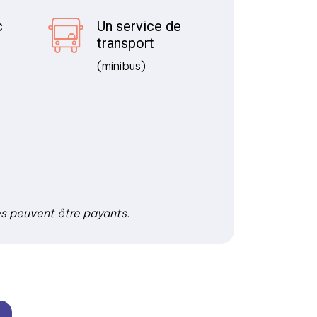
c
Un service de
transport
(minibus)
es peuvent être payants.