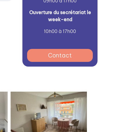
09h00 à 17h00
Ouver
ture du secrétariat le
week-end
10h00 à 17h00
Contact