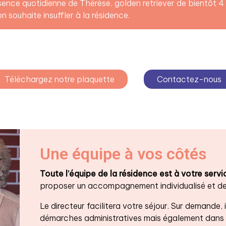
ence quotidienne de Thérèse, golden retriever de bientôt 4 an
on souhaite insuffler à la résidence.
Téléchargez notre plaquette
Contactez-nous
Une équipe à vos côtés
Toute l’équipe de la résidence est à votre servi
proposer un accompagnement individualisé et des
Le directeur facilitera votre séjour. Sur demand
démarches administratives mais également dans l