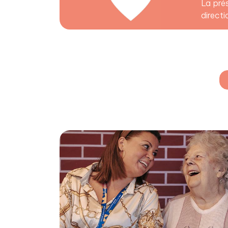
La prés
directi