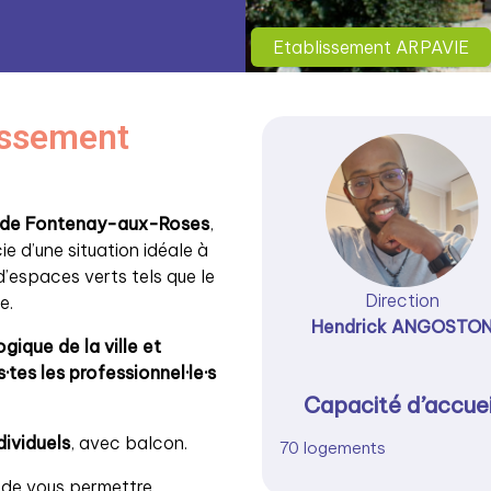
Etablissement ARPAVIE
lissement
le de Fontenay-aux-Roses
,
e d’une situation idéale à
d’espaces verts tels que le
Direction
e.
Hendrick ANGOSTO
gique de la ville et
s·tes
les professionnel·le·s
Capacité d’accuei
ividuels
, avec balcon.
70 logements
 de vous permettre