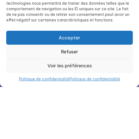
Facturation et aides
technologies nous permettra de traiter des données telles que le
comportement de navigation ou les ID uniques sur ce site. Le fait
Nous rejoindre
de ne pas consentir ou de retirer son consentement peut avoir un
effet négatif sur certaines caractéristiques et fonctions.
Intégration
Liste des résidences Groupe SOS Seniors
Accepter
Refuser
Groupe SOS Seniors est une association du Groupe SOS
Voir les préférences
03 87 22 21 00
dg.seniors@groupe-sos.org
Politique de confidentialité
Politique de confidentialité
ARPAVIE est une association du Groupe SOS
01 41 09 43 43
dg.arpavie@arpavie.fr