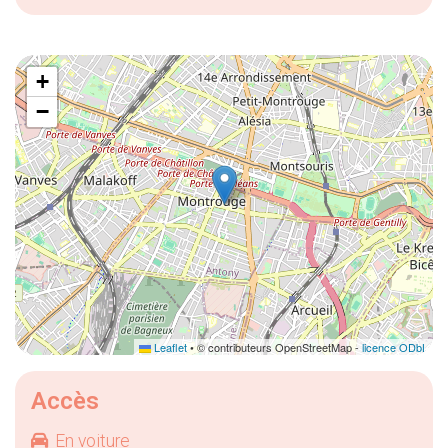
+
−
Leaflet
• © contributeurs OpenStreetMap -
licence ODbL
Accès
En voiture