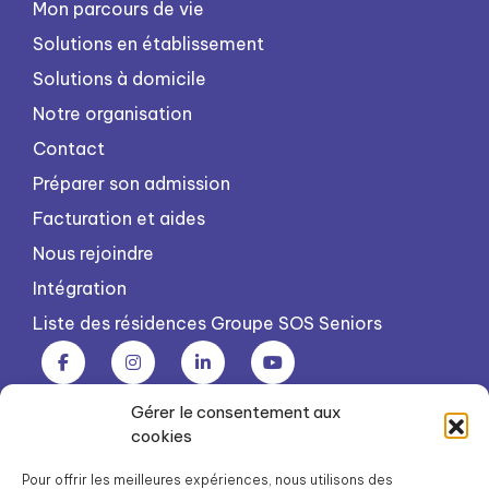
Mon parcours de vie
Solutions en établissement
Solutions à domicile
Notre organisation
Contact
Préparer son admission
Facturation et aides
Nous rejoindre
Intégration
Liste des résidences Groupe SOS Seniors
Gérer le consentement aux
Groupe SOS Seniors est une association du Groupe SOS
cookies
03 87 22 21 00
dg.seniors@groupe-sos.org
Pour offrir les meilleures expériences, nous utilisons des