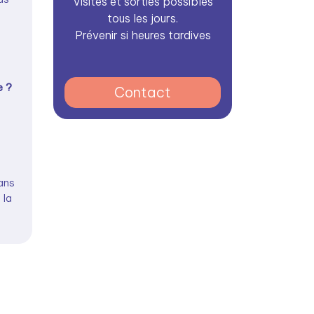
Visites et sorties possibles
tous les jours.
Prévenir si heures tardives
e ?
Contact
ans
 la