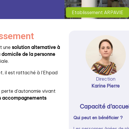
Etablissement ARPAVIE
lissement
t une
solution alternative à
à domicile de la personne
ale.
t, il est rattaché à l’Ehpad
Direction
Karine Pierre
n perte d’autonomie vivant
des accompagnements
Capacité d’accuei
Qui peut en bénéficier ?
Les personnes âgées de pl