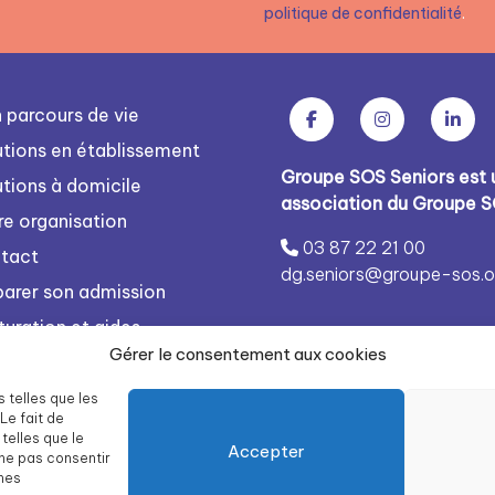
politique de confidentialité
.
 parcours de vie
utions en établissement
Groupe SOS Seniors est 
utions à domicile
association du Groupe 
re organisation
03 87 22 21 00
tact
dg.seniors@groupe-sos.o
parer son admission
turation et aides
Gérer le consentement aux cookies
s rejoindre
égration
s telles que les
Le fait de
te des résidences Groupe
telles que le
Accepter
 Seniors
 ne pas consentir
ines