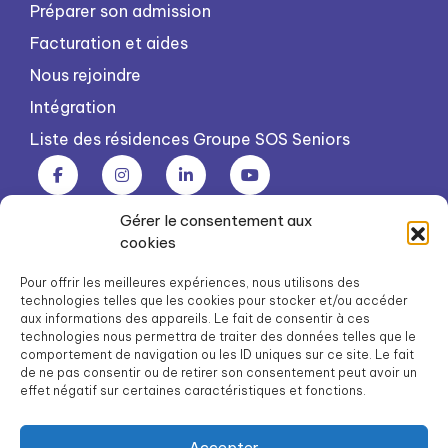
Préparer son admission
Facturation et aides
Nous rejoindre
Intégration
Liste des résidences Groupe SOS Seniors
Gérer le consentement aux
Groupe SOS Seniors est une association du Groupe SOS
cookies
03 87 22 21 00
dg.seniors@groupe-sos.org
Pour offrir les meilleures expériences, nous utilisons des
technologies telles que les cookies pour stocker et/ou accéder
aux informations des appareils. Le fait de consentir à ces
technologies nous permettra de traiter des données telles que le
comportement de navigation ou les ID uniques sur ce site. Le fait
de ne pas consentir ou de retirer son consentement peut avoir un
ARPAVIE est une association du Groupe SOS
effet négatif sur certaines caractéristiques et fonctions.
01 41 09 43 43
dg.arpavie@arpavie.fr
Accepter