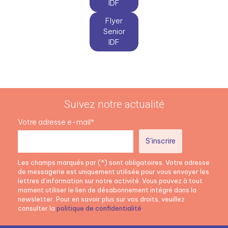
IDF
Flyer
Senior
IDF
Suivez notre actualité
Votre adresse e-mail*
Les champs marqués par (*) sont obligatoires. Votre adresse
de messagerie est uniquement utilisée pour vous envoyer les
lettres d’information sur notre activité. Vous pouvez à tout
moment utiliser le lien de désabonnement intégré dans la
newsletter. Pour en savoir plus sur vos droits, veuillez
consulter la
politique de confidentialité
.