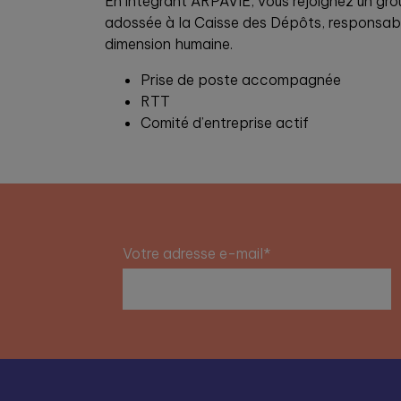
En intégrant ARPAVIE, vous rejoignez un gr
adossée à la Caisse des Dépôts, responsable
dimension humaine.
Prise de poste accompagnée
RTT
Comité d’entreprise actif
Votre adresse e-mail*