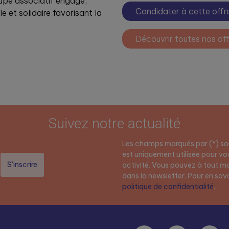
oupe associatif engagé,
Candidater à cette offr
 et solidaire favorisant la
Découvrir toutes nos off
Suivez notre actualité
Les champs marqués par (*) son
est uniquement utilisée pour vou
activité. Vous pouvez à tout mo
dans la newsletter. Pour en savoi
politique de confidentialité
.