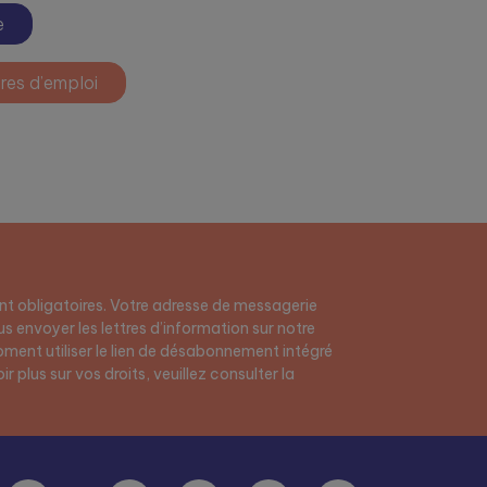
e
res d’emploi
t obligatoires. Votre adresse de messagerie
s envoyer les lettres d’information sur notre
ment utiliser le lien de désabonnement intégré
r plus sur vos droits, veuillez consulter la