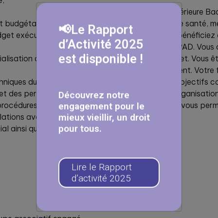
e,
De formation supérieure Ba
t budgétaire, dans le
établissements de santé, mé
📢Le Rapport
dget exécutoire et des
équivalent, vous bénéficiez
d’Activité 2025
direction d’un EHPAD. Vous a
est disponible !
ialisation de
la gestion de projet. Vous ê
vivre l’établissement. Votr
chniques du bâtiment ainsi
équipe autour d’objectifs co
 et des personnes, dans le
rigueur et votre organisation
Découvrez notre
procédures,
qualités d’écoute vous perm
engagement pour le
mieux vieillir, un droit
lations avec les acteurs du
pour tous.
al ainsi que la permanence
Lire le Rapport
d’activité 2025