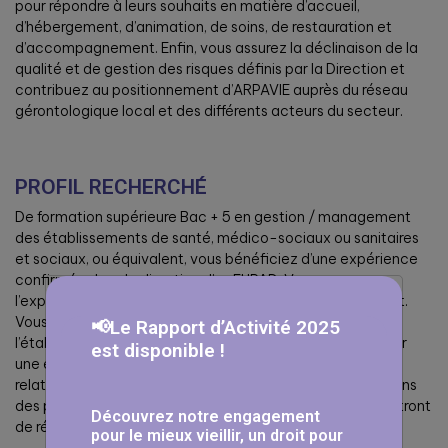
pour répondre à leurs souhaits en matière d’accueil,
d’hébergement, d’animation, de soins, de restauration et
d’accompagnement. Enfin, vous assurez la déclinaison de la
qualité et de gestion des risques définis par la Direction et
contribuez au positionnement d’ARPAVIE auprès du réseau
gérontologique local et des différents acteurs du secteur.
PROFIL RECHERCHÉ
De formation supérieure Bac + 5 en gestion / management
des établissements de santé, médico-sociaux ou sanitaires
et sociaux, ou équivalent, vous bénéficiez d’une expérience
confirmée dans la direction d’un EHPAD. Vous avez
l’expérience du travail en réseau et de la gestion de projet.
Vous êtes force de proposition pour animer et faire vivre
📢Le Rapport d’Activité 2025
l’établissement. Votre forte capacité à manager, à fédérer
est disponible !
une équipe autour d’objectifs communs, vos qualités
relationnelles, votre rigueur et votre organisation, votre sens
des priorités ainsi que vos qualités d’écoute vous permettront
Découvrez notre engagement
de réussir dans ce poste.
pour le mieux vieillir, un droit pour