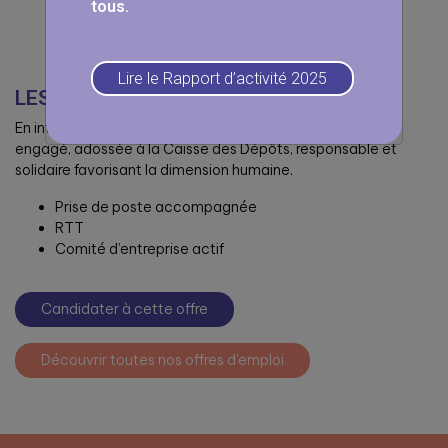
tous.
Lire le Rapport d’activité 2025
LES + ARPAVIE
En intégrant ARPAVIE, vous rejoignez un groupe associatif
engagé, adossée à la Caisse des Dépôts, responsable et
solidaire favorisant la dimension humaine.
Prise de poste accompagnée
RTT
Comité d’entreprise actif
Candidater à cette offre
Découvrir toutes nos offres d’emploi