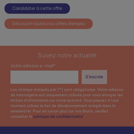
Candidater à cette offre
Découvrir toutes nos offres d’emploi
Suivez notre actualité
Votre adresse e-mail*
Les champs marqués par (*) sont obligatoires. Votre adresse
de messagerie est uniquement utilisée pour vous envoyer les
lettres d’information sur notre activité. Vous pouvez à tout
moment utiliser le lien de désabonnement intégré dans la
newsletter. Pour en savoir plus sur vos droits, veuillez
consulter la
politique de confidentialité
.