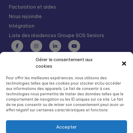
Facturation et aides
Nous rejoindre
Intégration
Liste des résidences Groupe SOS Seniors
Gérer le consentement aux
Groupe SOS Seniors est une association du Groupe SOS
cookies
03 87 22 21 00
dg.seniors@groupe-sos.org
Pour offrir les meilleures expériences, nous utilisons des
technologies telles que les cookies pour stocker et/ou accéder
aux informations des appareils. Le fait de consentir à ces
technologies nous permettra de traiter des données telles que le
comportement de navigation ou les ID uniques sur ce site. Le fait
de ne pas consentir ou de retirer son consentement peut avoir un
ARPAVIE est une association du Groupe SOS
effet négatif sur certaines caractéristiques et fonctions.
01 41 09 43 43
dg.arpavie@arpavie.fr
Accepter