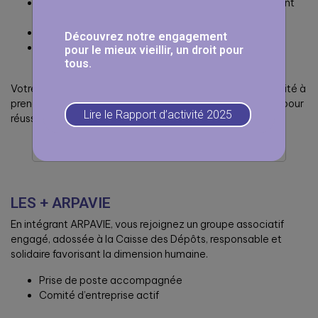
Diplômé(e) d’un Master 2 en Psychologie, idéalement
avec option Gérontologie
Expérience auprès de personnes âgées
Découvrez notre engagement
Bonne connaissance des pathologies liées au
pour le mieux vieillir, un droit pour
vieillissement.
tous.
Votre discrétion, le respect de la confidentialité, la capacité à
prendre du recul et à travailler en équipe sont des atouts pour
Lire le Rapport d’activité 2025
réussir dans ce poste
LES + ARPAVIE
En intégrant ARPAVIE, vous rejoignez un groupe associatif
engagé, adossée à la Caisse des Dépôts, responsable et
solidaire favorisant la dimension humaine.
Prise de poste accompagnée
Comité d’entreprise actif