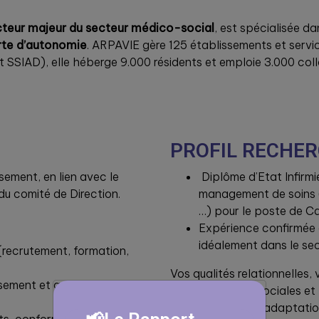
teur majeur du secteur médico-social
, est spécialisée d
rte d’autonomie
. ARPAVIE gère 125 établissements et serv
t SSIAD), elle héberge 9.000 résidents et emploie 3.000 col
PROFIL RECHE
sement, en lien avec le
Diplôme d’Etat Infirmi
u comité de Direction.
management de soins 
…) pour le poste de C
Expérience confirmée 
idéalement dans le se
(recrutement, formation,
Vos qualités relationnelles, 
ssement et garantir sa mise
problématiques sociales et 
votre capacité d’adaptation