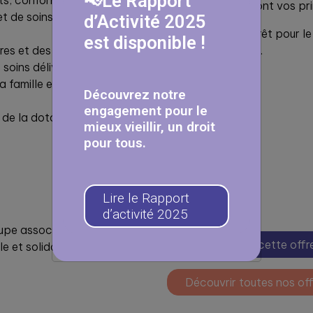
📢Le Rapport
ents, conformément aux
l’organisation seront vos pr
et de soins de
d’Activité 2025
Vous avez un intérêt pour le
est disponible !
ures et des protocoles de
travail coopératif.
soins délivrés.
a famille et du réseau
Découvrez notre
engagement pour le
de la dotation soins.
mieux vieillir, un droit
pour tous.
Lire le Rapport
d’activité 2025
oupe associatif engagé,
Candidater à cette offr
 et solidaire favorisant la
Découvrir toutes nos off