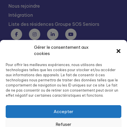
Nous rejoindre
Intégration
Liste des résidences Groupe SOS Seniors
Gérer le consentement aux
Groupe SOS Seniors est une association du Groupe SOS
cookies
03 87 22 21 00
dg.seniors@groupe-sos.org
Pour offrir les meilleures expériences, nous utilisons des
technologies telles que les cookies pour stocker et/ou accéder
aux informations des appareils. Le fait de consentir à ces
technologies nous permettra de traiter des données telles que le
comportement de navigation ou les ID uniques sur ce site. Le fait
de ne pas consentir ou de retirer son consentement peut avoir un
ARPAVIE est une association du Groupe SOS
effet négatif sur certaines caractéristiques et fonctions.
01 41 09 43 43
dg.arpavie@arpavie.fr
Accepter
Refuser