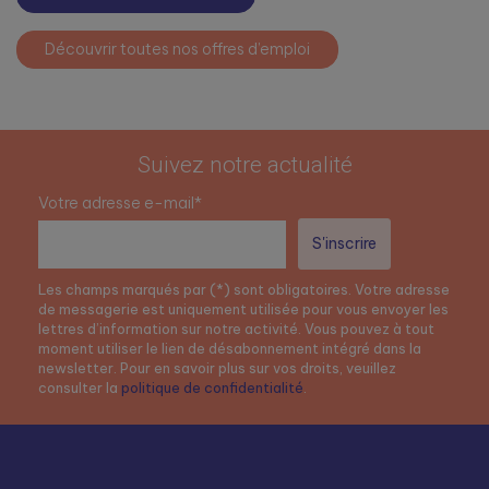
Découvrir toutes nos offres d’emploi
Suivez notre actualité
Votre adresse e-mail*
Les champs marqués par (*) sont obligatoires. Votre adresse
de messagerie est uniquement utilisée pour vous envoyer les
lettres d’information sur notre activité. Vous pouvez à tout
moment utiliser le lien de désabonnement intégré dans la
newsletter. Pour en savoir plus sur vos droits, veuillez
consulter la
politique de confidentialité
.