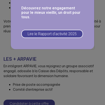
Expérience auprès de personnes âgées
Bonne connaissance des pathologies liées au
Découvrez notre engagement
pour le mieux vieillir, un droit pour
vieillissement.
tous.
Votre discrétion, le respect de la confidentialité, la capacité à
prendre du recul et à travailler en équipe sont des atouts pour
réussir dans ce poste
Lire le Rapport d’activité 2025
LES + ARPAVIE
En intégrant ARPAVIE, vous rejoignez un groupe associatif
engagé, adossée à la Caisse des Dépôts, responsable et
solidaire favorisant la dimension humaine.
Prise de poste accompagnée
Comité d’entreprise actif
Candidater à cette offre