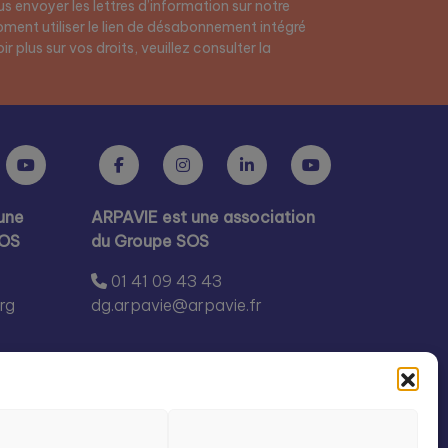
s envoyer les lettres d’information sur notre
ment utiliser le lien de désabonnement intégré
r plus sur vos droits, veuillez consulter la
une
ARPAVIE est une association
SOS
du Groupe SOS
01 41 09 43 43
rg
dg.arpavie@arpavie.fr