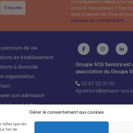
est uniquement utilisée pour vou
activité. Vous pouvez à tout mo
dans la newsletter. Pour en savoi
politique de confidentialité
.
 parcours de vie
utions en établissement
Groupe SOS Seniors est 
utions à domicile
association du Groupe 
re organisation
03 87 22 21 00
tact
dg.seniors@groupe-sos.o
parer son admission
turation et aides
Gérer le consentement aux cookies
s rejoindre
égration
s telles que les
Le fait de