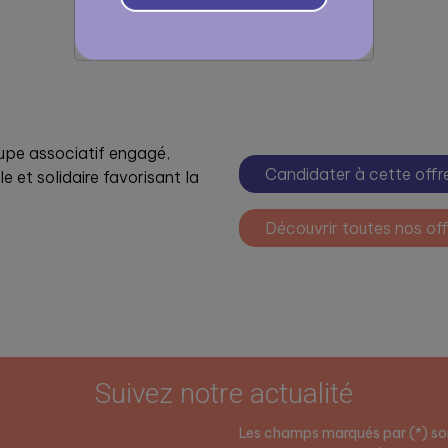
oupe associatif engagé,
Candidater à cette offr
 et solidaire favorisant la
Découvrir toutes nos off
Suivez notre actualité
Les champs marqués par (*) son