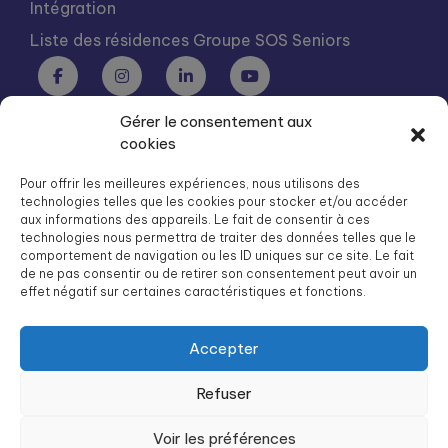
Intégration
Liste des résidences Groupe SOS Seniors
Gérer le consentement aux
Groupe SOS Seniors est une association du Groupe SOS
cookies
03 87 22 21 00
dg.seniors@groupe-sos.org
Pour offrir les meilleures expériences, nous utilisons des
technologies telles que les cookies pour stocker et/ou accéder
aux informations des appareils. Le fait de consentir à ces
technologies nous permettra de traiter des données telles que le
comportement de navigation ou les ID uniques sur ce site. Le fait
de ne pas consentir ou de retirer son consentement peut avoir un
ARPAVIE est une association du Groupe SOS
effet négatif sur certaines caractéristiques et fonctions.
01 41 09 43 43
dg.arpavie@arpavie.fr
Accepter
Refuser
©
Groupe SOS Seniors
2026
Mentions légales
Voir les préférences