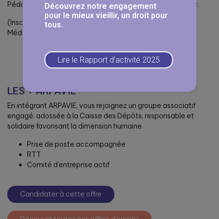
Pédagogue, vous avez le goût pour transmettre et former.
Découvrez notre engagement
pour le mieux vieillir, un droit pour
(Inscription obligatoire auprès du Conseil de l’Ordre des
tous.
Médecins).
Lire le Rapport d’activité 2025
LES + ARPAVIE
En intégrant ARPAVIE, vous rejoignez un groupe associatif
engagé, adossée à la Caisse des Dépôts, responsable et
solidaire favorisant la dimension humaine.
Prise de poste accompagnée
RTT
Comité d’entreprise actif
Candidater à cette offre