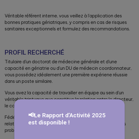
Véritable référent interne, vous veillez à l’application des
bonnes pratiques gériatriques, y compris en cas de risques
sanitaires exceptionnels et formulez des recommandations.
PROFIL RECHERCHÉ
Titulaire d’un doctorat de médecine générale et d’une
capacité en gériatrie ou d’un DU de médecin coordonnateur,
vous possédez idéalement une première expériene réussie
dans un poste similaire.
Vous avez la capacité de travailler en équipe au sein d’un
véritable triptyque que constitue la relation entre le directeur,
le cadre de santé et le médecin coordonnateur.
📢Le Rapport d’Activité 2025
Fédérateur, vous êtes reconnu(e) pour vos qualités
est disponible !
relationnelles, votre sens de l’écoute, votre intérêt pour les
problématiques sociales et humaines.