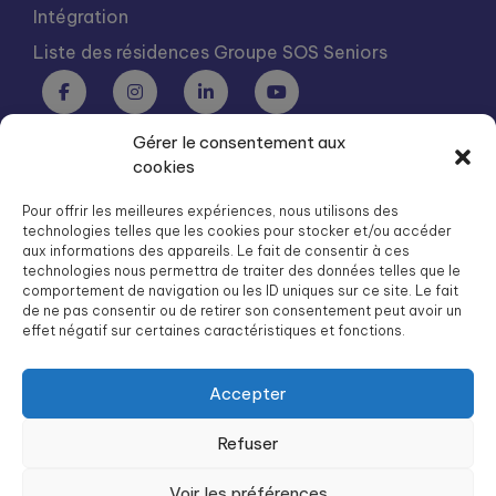
Intégration
Liste des résidences Groupe SOS Seniors
Gérer le consentement aux
Groupe SOS Seniors est une association du Groupe SOS
cookies
03 87 22 21 00
dg.seniors@groupe-sos.org
Pour offrir les meilleures expériences, nous utilisons des
technologies telles que les cookies pour stocker et/ou accéder
aux informations des appareils. Le fait de consentir à ces
technologies nous permettra de traiter des données telles que le
comportement de navigation ou les ID uniques sur ce site. Le fait
de ne pas consentir ou de retirer son consentement peut avoir un
ARPAVIE est une association du Groupe SOS
effet négatif sur certaines caractéristiques et fonctions.
01 41 09 43 43
dg.arpavie@arpavie.fr
Accepter
Refuser
©
Groupe SOS Seniors
2026
Mentions légales
Voir les préférences