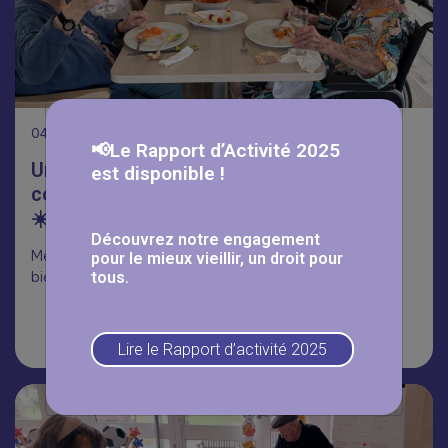
04
Août
📢Le Rapport d’Activité 2025
Un été placé sous le signe de la
est disponible !
convivialité à la résidence Jean Rostand
☀️
Découvrez notre engagement
Même sans terrasse ensoleillée, l’esprit barbecue était
pour le mieux vieillir, un droit pour
bien au rendez-vous à la résidence Jean Rostand
tous.
Lire la suite
Lire le Rapport d’activité 2025