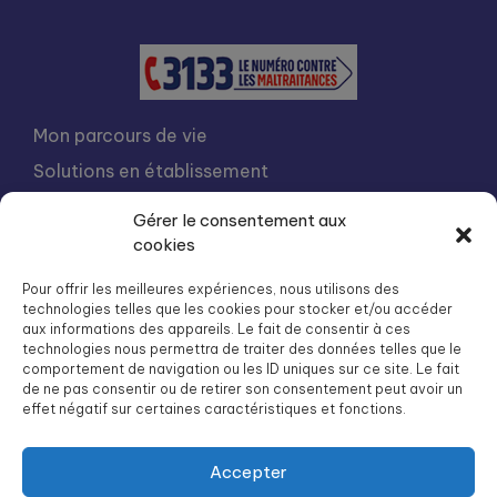
Mon parcours de vie
Solutions en établissement
Solutions à domicile
Gérer le consentement aux
Notre organisation
cookies
Contact
Pour offrir les meilleures expériences, nous utilisons des
technologies telles que les cookies pour stocker et/ou accéder
Préparer son admission
aux informations des appareils. Le fait de consentir à ces
Facturation et aides
technologies nous permettra de traiter des données telles que le
comportement de navigation ou les ID uniques sur ce site. Le fait
Nous rejoindre
de ne pas consentir ou de retirer son consentement peut avoir un
effet négatif sur certaines caractéristiques et fonctions.
Intégration
Liste des résidences Groupe SOS Seniors
Accepter