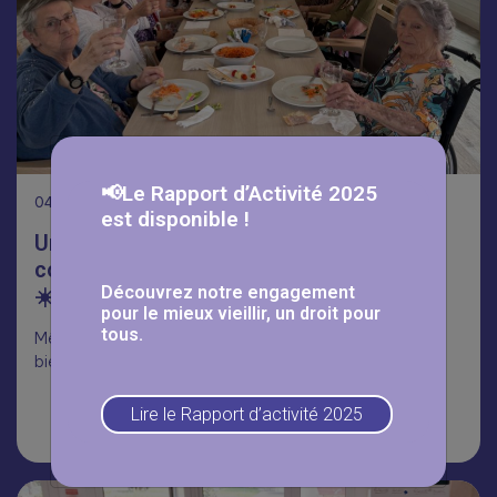
📢Le Rapport d’Activité 2025
04
Août
est disponible !
Un été placé sous le signe de la
convivialité à la résidence Jean Rostand
Découvrez notre engagement
☀️
pour le mieux vieillir, un droit pour
tous.
Même sans terrasse ensoleillée, l’esprit barbecue était
bien au rendez-vous à la résidence Jean Rostand
Lire le Rapport d’activité 2025
Lire la suite