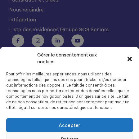
Nous rejoindre
Intégration
Liste des résidences Groupe SOS Seniors
Gérer le consentement aux
Groupe SOS Seniors est une association du Groupe SOS
cookies
03 87 22 21 00
dg.seniors@groupe-sos.org
Pour offrir les meilleures expériences, nous utilisons des
technologies telles que les cookies pour stocker et/ou accéder
aux informations des appareils. Le fait de consentir à ces
technologies nous permettra de traiter des données telles que le
comportement de navigation ou les ID uniques sur ce site. Le fait
de ne pas consentir ou de retirer son consentement peut avoir un
ARPAVIE est une association du Groupe SOS
effet négatif sur certaines caractéristiques et fonctions.
01 41 09 43 43
dg.arpavie@arpavie.fr
Accepter