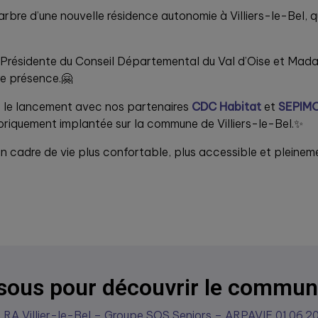
 arbre d’une nouvelle résidence autonomie à Villiers-le-Bel, q
-Présidente du Conseil Départemental du Val d’Oise et Ma
re présence.🤗
 le lancement avec nos partenaires
CDC Habitat
et
SEPIM
riquement implantée sur la commune de Villiers-le-Bel.✨
n cadre de vie plus confortable, plus accessible et pleineme
ssous pour découvrir le commun
 RA Villier-le-Bel – Groupe SOS Seniors – ARPAVIE 01.06.2