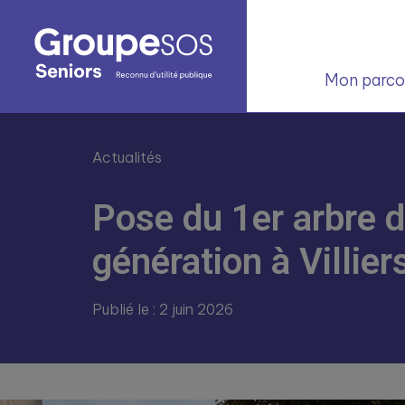
Mon parcou
Actualités
Pose du 1er arbre 
génération à Villier
Publié le : 2 juin 2026