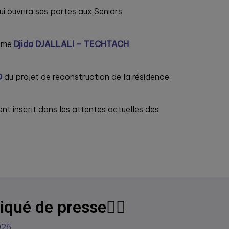
ui ouvrira ses portes aux Seniors
dame
Djida DJALLALI – TECHTACH
O
du projet de reconstruction de la résidence
nt inscrit dans les attentes actuelles des
iqué de presse👇🏼
026