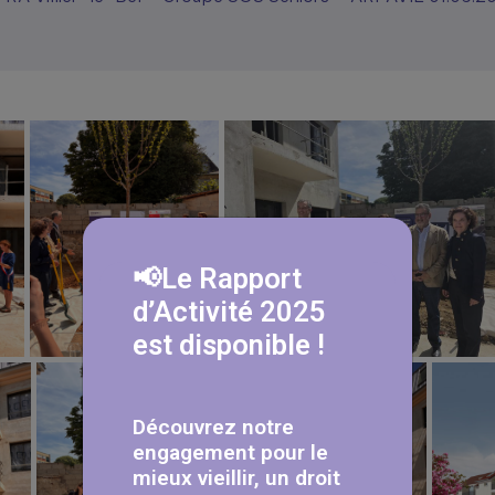
📢Le Rapport
d’Activité 2025
est disponible !
Découvrez notre
engagement pour le
mieux vieillir, un droit