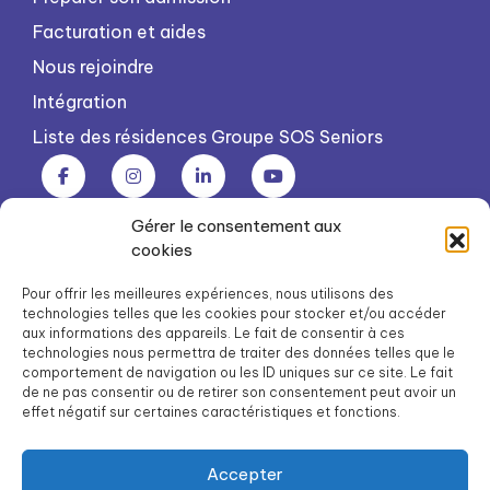
Facturation et aides
Nous rejoindre
Intégration
Liste des résidences Groupe SOS Seniors
Gérer le consentement aux
Groupe SOS Seniors est une association du Groupe SOS
cookies
03 87 22 21 00
dg.seniors@groupe-sos.org
Pour offrir les meilleures expériences, nous utilisons des
technologies telles que les cookies pour stocker et/ou accéder
aux informations des appareils. Le fait de consentir à ces
technologies nous permettra de traiter des données telles que le
comportement de navigation ou les ID uniques sur ce site. Le fait
de ne pas consentir ou de retirer son consentement peut avoir un
ARPAVIE est une association du Groupe SOS
effet négatif sur certaines caractéristiques et fonctions.
01 41 09 43 43
dg.arpavie@arpavie.fr
Accepter