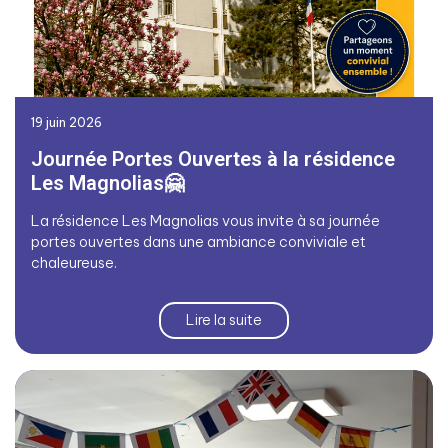
19 juin 2026
Journée Portes Ouvertes à la résidence
Les Magnolias🤗
La résidence Les Magnolias vous invite à sa journée
portes ouvertes dans une ambiance conviviale et
chaleureuse.
Lire la suite