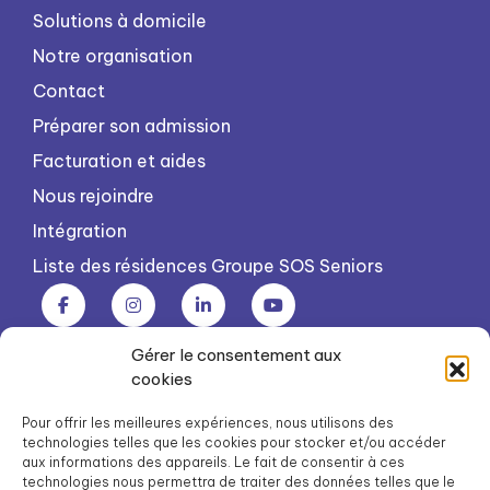
Solutions à domicile
Notre organisation
Contact
Préparer son admission
Facturation et aides
Nous rejoindre
Intégration
Liste des résidences Groupe SOS Seniors
Gérer le consentement aux
Groupe SOS Seniors est une association du Groupe SOS
cookies
03 87 22 21 00
dg.seniors@groupe-sos.org
Pour offrir les meilleures expériences, nous utilisons des
technologies telles que les cookies pour stocker et/ou accéder
aux informations des appareils. Le fait de consentir à ces
technologies nous permettra de traiter des données telles que le