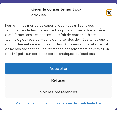
Solutions à domicile
Gérer le consentement aux
Notre organisation
cookies
Contact
Pour offrir les meilleures expériences, nous utilisons des
technologies telles que les cookies pour stocker et/ou accéder
Préparer son admission
aux informations des appareils. Le fait de consentir à ces
Facturation et aides
technologies nous permettra de traiter des données telles que le
comportement de navigation ou les ID uniques sur ce site. Le fait
Nous rejoindre
de ne pas consentir ou de retirer son consentement peut avoir un
effet négatif sur certaines caractéristiques et fonctions.
Intégration
Liste des résidences Groupe SOS Seniors
Accepter
Refuser
Groupe SOS Seniors est une association du Groupe SOS
Voir les préférences
03 87 22 21 00
dg.seniors@groupe-sos.org
Politique de confidentialité
Politique de confidentialité