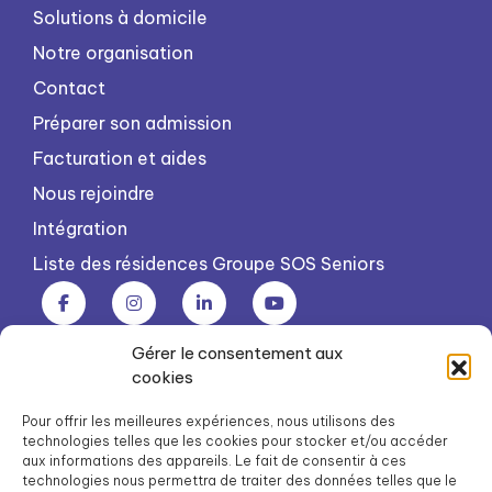
Solutions à domicile
Notre organisation
Contact
Préparer son admission
Facturation et aides
Nous rejoindre
Intégration
Liste des résidences Groupe SOS Seniors
Gérer le consentement aux
Groupe SOS Seniors est une association du Groupe SOS
cookies
03 87 22 21 00
dg.seniors@groupe-sos.org
Pour offrir les meilleures expériences, nous utilisons des
technologies telles que les cookies pour stocker et/ou accéder
aux informations des appareils. Le fait de consentir à ces
technologies nous permettra de traiter des données telles que le