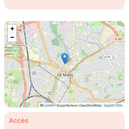
+
−
Leaflet
• © contributeurs OpenStreetMap -
licence ODbL
Accès