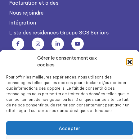
Facturation et aides
Nous rejoindre
Intégration
Liste des résidences Groupe SOS Seniors
Gérer le consentement aux
Groupe SOS Seniors est une association du Groupe SOS
cookies
03 87 22 21 00
dg.seniors@groupe-sos.org
Pour offrir les meilleures expériences, nous utilisons des
technologies telles que les cookies pour stocker et/ou accéder
aux informations des appareils. Le fait de consentir à ces
technologies nous permettra de traiter des données telles que le
comportement de navigation ou les ID uniques sur ce site. Le fait
de ne pas consentir ou de retirer son consentement peut avoir un
ARPAVIE est une association du Groupe SOS
effet négatif sur certaines caractéristiques et fonctions.
01 41 09 43 43
dg.arpavie@arpavie.fr
Accepter