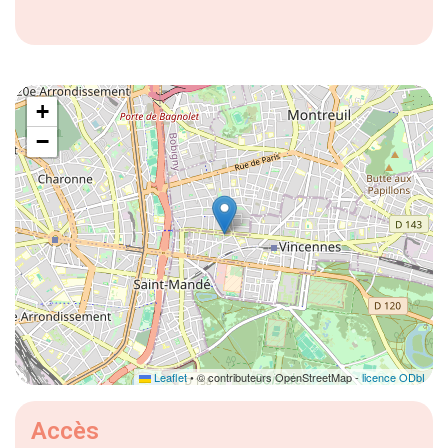
+
−
Leaflet
• © contributeurs OpenStreetMap -
licence ODbL
Accès