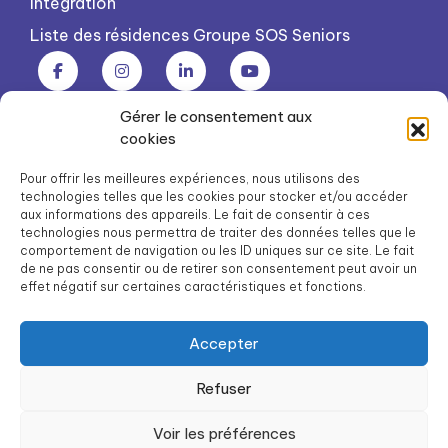
Intégration
Liste des résidences Groupe SOS Seniors
Gérer le consentement aux
Groupe SOS Seniors est une association du Groupe SOS
cookies
03 87 22 21 00
dg.seniors@groupe-sos.org
Pour offrir les meilleures expériences, nous utilisons des
technologies telles que les cookies pour stocker et/ou accéder
aux informations des appareils. Le fait de consentir à ces
technologies nous permettra de traiter des données telles que le
comportement de navigation ou les ID uniques sur ce site. Le fait
de ne pas consentir ou de retirer son consentement peut avoir un
ARPAVIE est une association du Groupe SOS
effet négatif sur certaines caractéristiques et fonctions.
01 41 09 43 43
dg.arpavie@arpavie.fr
Accepter
Refuser
©
Groupe SOS Seniors
2026
Mentions légales
Voir les préférences