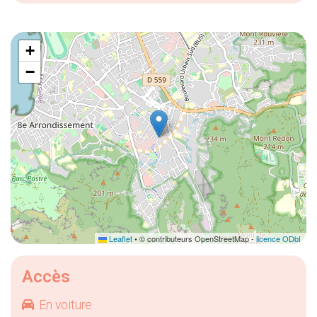
+
−
Leaflet
• © contributeurs OpenStreetMap -
licence ODbL
Accès
En voiture