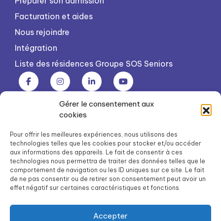
Préparer son admission
Facturation et aides
Nous rejoindre
Intégration
Liste des résidences Groupe SOS Seniors
Gérer le consentement aux
Groupe SOS Seniors est une association du Groupe SOS
cookies
03 87 22 21 00
dg.seniors@groupe-sos.org
Pour offrir les meilleures expériences, nous utilisons des
technologies telles que les cookies pour stocker et/ou accéder
aux informations des appareils. Le fait de consentir à ces
technologies nous permettra de traiter des données telles que le
comportement de navigation ou les ID uniques sur ce site. Le fait
de ne pas consentir ou de retirer son consentement peut avoir un
ARPAVIE est une association du Groupe SOS
effet négatif sur certaines caractéristiques et fonctions.
01 41 09 43 43
dg.arpavie@arpavie.fr
Accepter