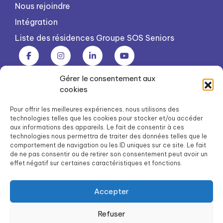
Nous rejoindre
Intégration
Liste des résidences Groupe SOS Seniors
Gérer le consentement aux
Groupe SOS Seniors est une association du Groupe SOS
cookies
03 87 22 21 00
dg.seniors@groupe-sos.org
Pour offrir les meilleures expériences, nous utilisons des
technologies telles que les cookies pour stocker et/ou accéder
aux informations des appareils. Le fait de consentir à ces
technologies nous permettra de traiter des données telles que le
comportement de navigation ou les ID uniques sur ce site. Le fait
de ne pas consentir ou de retirer son consentement peut avoir un
ARPAVIE est une association du Groupe SOS
effet négatif sur certaines caractéristiques et fonctions.
01 41 09 43 43
dg.arpavie@arpavie.fr
Accepter
Refuser