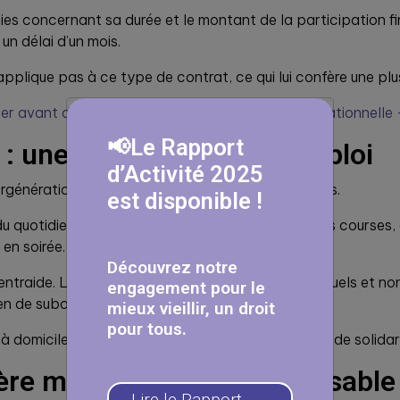
ties concernant sa durée et le montant de la participation fi
un délai d’un mois.
’applique pas à ce type de contrat, ce qui lui confère une pl
poser avant de se lancer en cohabitation intergénérationnell
📢Le Rapport
 : une entraide, pas un emploi
d’Activité 2025
générationnelle est la solidarité entre générations.
est disponible !
s du quotidien : partager un repas, aider à porter des cours
en soirée.
Découvrez notre
ntraide. Les services rendus doivent rester ponctuels et non
engagement pour le
en de subordination entre les parties.
mieux vieillir, un droit
pour tous.
 à domicile. Il s’agit d’une relation de réciprocité et de solidar
ière modeste est-elle imposable
Lire le Rapport