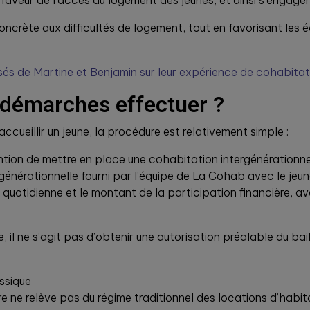
aveur de l’accès au logement des jeunes, et ainsi s’engager p
concrète aux difficultés de logement, tout en favorisant les 
s de Martine et Benjamin sur leur expérience de cohabitation
 démarches effectuer ?
ccueillir un jeune, la procédure est relativement simple :
ention de mettre en place une cohabitation intergénérationnell
générationnelle fourni par l’équipe de La Cohab avec le jeune
 quotidienne et le montant de la participation financière, avec
il ne s’agit pas d’obtenir une autorisation préalable du baille
assique
re ne relève pas du régime traditionnel des locations d’habit