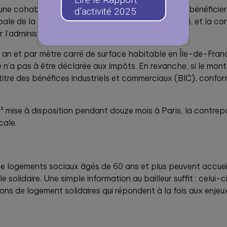
eune cohabitant.e peut, sous certaines conditions, bénéficier
d’activité 2025
ipale de la personne âgée comme du jeune accueilli, et la c
l’administration fiscale.
ar an et par mètre carré de surface habitable en Île-de-Fra
e n’a pas à être déclarée aux impôts. En revanche, si le mont
titre des bénéfices industriels et commerciaux (BIC), confor
² mise à disposition pendant douze mois à Paris, la contrep
cale.
de logements sociaux âgés de 60 ans et plus peuvent accueil
 solidaire. Une simple information au bailleur suffit : celui-
ns de logement solidaires qui répondent à la fois aux enjeux 