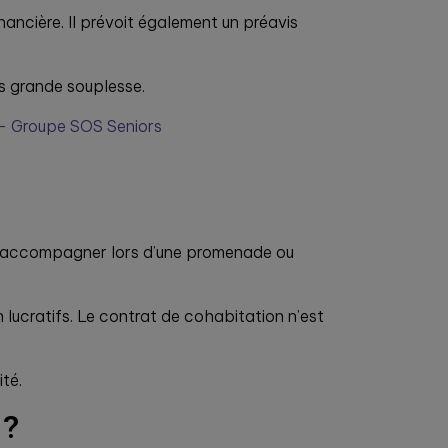
nancière. Il prévoit également un préavis
us grande souplesse.
e – Groupe SOS Seniors
es, accompagner lors d’une promenade ou
 lucratifs. Le contrat de cohabitation n’est
ité.
 ?